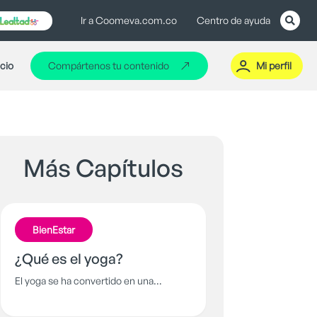
Ir a Coomeva.com.co
Centro de ayuda
icio
Compártenos tu contenido
Mi perfil
Más Capítulos
BienEstar
¿Qué es el yoga?
El yoga se ha convertido en una
poderosa herramienta de meditación
que fomenta una relación armónica