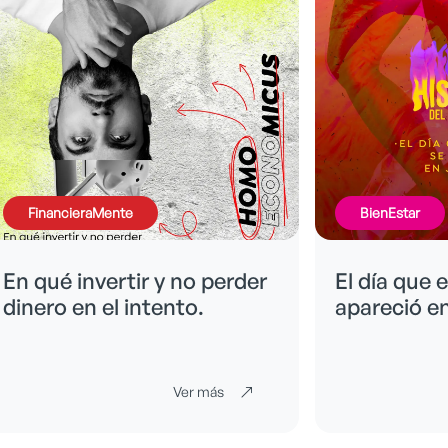
BienEstar
BienEstar
El día que el diablo se
Las palabra
apareció en Juanchito
repercusió
cuerpo
Ver más