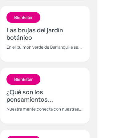
entre alma y cuerpo, facilitando el
control de la mente y las emociones.
BienEstar
Conoce más sobre el yoga y dale paz a
tu vida.
Las brujas del jardín
botánico
En el pulmón verde de Barranquilla se
esconden unas misteriosas criaturas
que en la espesa vegetación murmuran
y ríen cada noche, aterrando a los
habitantes de esta región.
BienEstar
¿Qué son los
pensamientos
irracionales?
Nuestra mente conecta con nuestras
emociones y es allí, donde aparecen
pensamientos que pueden llevarnos a
actuar de maneras inesperadas o
impulsivas.