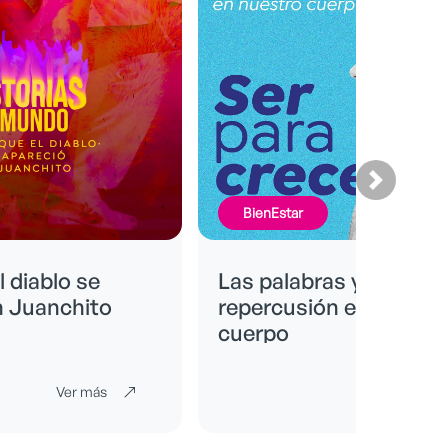
FinancieraMente
s y su
Formas de ahorrar
n en nuestro
Ver más
Ver más