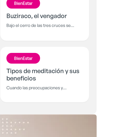
BienEstar
Buziraco, el vengador
Bajo el cerro de las tres cruces se
esconde un ser gigantesco: un espíritu
hecho de las partes de muchos
animales: con alas, colmillos y escamas
que está decidido a atormentar a los
BienEstar
habitantes de Cali y no se dejará sacar
tan fácil.
Tipos de meditación y sus
beneficios
Cuando las preocupaciones y
compromisos nublan la mente, es
necesaria la meditación. Conoce
algunas variantes y descubre la que se
adapta mejor a ti.