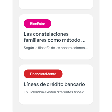
emociones y es allí, donde aparecen
pensamientos que pueden llevarnos a
actuar de maneras inesperadas o
impulsivas.
BienEstar
Las constelaciones
familiares como método de
sanación
Según la filosofía de las constelaciones,
la historia de los ancestros es muy
importante en la vida de cada persona y
reconciliarse con ella te dará el bienestar
que buscas. En esta ocasión.
FinancieraMente
aprenderemos sobre esta terapia
alternativa de sanación.
Líneas de crédito bancario
En Colombia existen diferentes tipos de
créditos bancarios que se adaptan a tus
necesidades y te ayudan a cumplir tus
objetivos o proyecto de vida. Por eso,