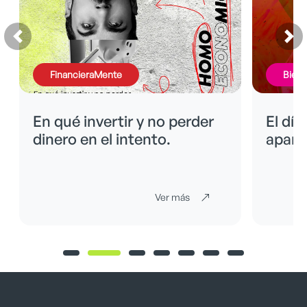
FinancieraMente
BienE
En qué invertir y no perder
El día
dinero en el intento.
apare
Ver más