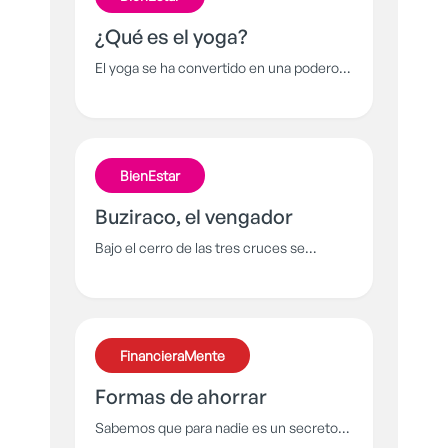
¿Qué es el yoga?
El yoga se ha convertido en una poderosa
herramienta de meditación que fomenta
una relación armónica entre alma y
cuerpo, facilitando el control de la mente
y las emociones. Conoce más sobre el
BienEstar
yoga y dale paz a tu vida.
Buziraco, el vengador
Bajo el cerro de las tres cruces se
esconde un ser gigantesco: un espíritu
hecho de las partes de muchos
animales: con alas, colmillos y escamas
que está decidido a atormentar a los
FinancieraMente
habitantes de Cali y no se dejará sacar
tan fácil.
Formas de ahorrar
Sabemos que para nadie es un secreto