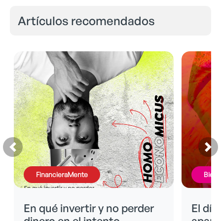
Artículos recomendados
FinancieraMente
BienE
En qué invertir y no perder
El día
dinero en el intento.
apare