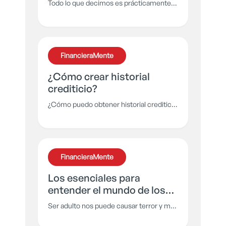
Todo lo que decimos es prácticamente
una manifestación, o al menos es lo que
demuestran algunos estudios como el
de Masaru Emoto, al descubrir que las
palabras transforman los cristales de
FinancieraMente
agua, entonces ¿Cómo nos transforma a
nosotros?
¿Cómo crear historial
crediticio?
¿Cómo puedo obtener historial crediticio
si nadie me presta por no tener historial
crediticio?
FinancieraMente
Los esenciales para
entender el mundo de los
adultos
Ser adulto nos puede causar terror y más
cuando comenzamos a resolver