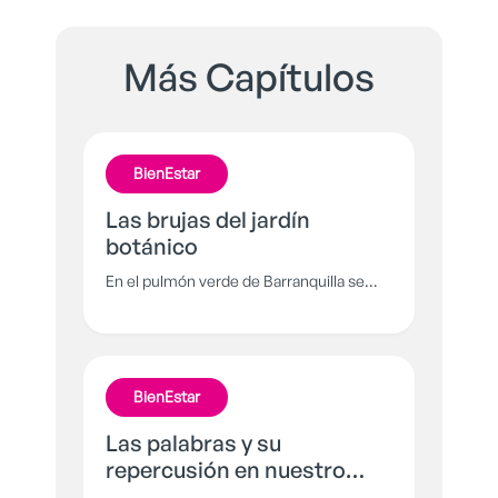
Más Capítulos
BienEstar
Las brujas del jardín
botánico
En el pulmón verde de Barranquilla se
esconden unas misteriosas criaturas que
en la espesa vegetación murmuran y ríen
cada noche, aterrando a los habitantes
de esta región.
BienEstar
Las palabras y su
repercusión en nuestro
cuerpo