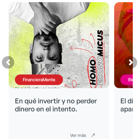
FinancieraMente
BienE
En qué invertir y no perder
El día
dinero en el intento.
apare
Ver más