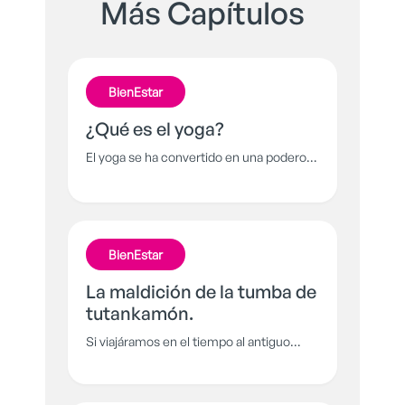
Más Capítulos
BienEstar
¿Qué es el yoga?
El yoga se ha convertido en una poderosa
herramienta de meditación que fomenta
una relación armónica entre alma y
cuerpo, facilitando el control de la mente
y las emociones. Conoce más sobre el
BienEstar
yoga y dale paz a tu vida.
La maldición de la tumba de
tutankamón.
Si viajáramos en el tiempo al antiguo
Egipto podríamos conocer en persona a
aquél jóven hombre del que hoy su
nombre no se separa de la palabra