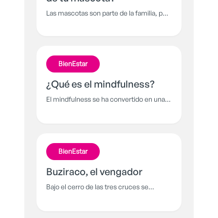
Las mascotas son parte de la familia, por
eso su pérdida puede llegar a ser muy
dolorosa y dejar por un tiempo esa
sensación de aflicción. Hoy te
presentamos las 5 etapas del duelo para
BienEstar
que vivas este proceso de la manera más
sana posible.
¿Qué es el mindfulness?
El mindfulness se ha convertido en una
poderosa herramienta que permite
cuidar de la salud mental, física y
psicológica mientras afrontas los retos
de la vida.
BienEstar
Buziraco, el vengador
Bajo el cerro de las tres cruces se
esconde un ser gigantesco: un espíritu
hecho de las partes de muchos