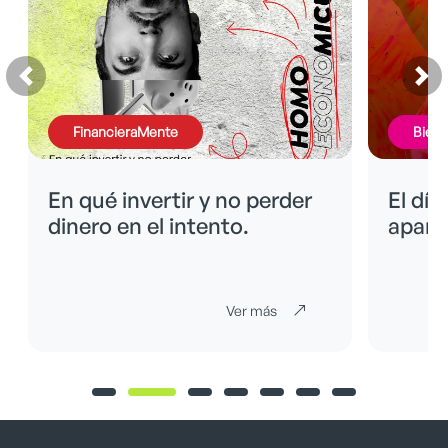
FinancieraMente
BienE
En qué invertir y no perder
El día
dinero en el intento.
apare
Ver más