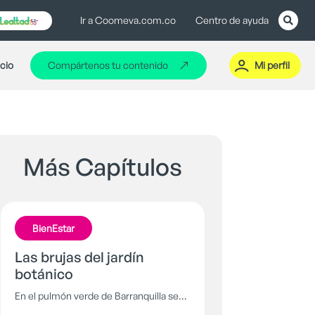
Ir a Coomeva.com.co
Centro de ayuda
icio
Compártenos tu contenido
Mi perfil
Más Capítulos
BienEstar
Las brujas del jardín
botánico
En el pulmón verde de Barranquilla se
esconden unas misteriosas criaturas