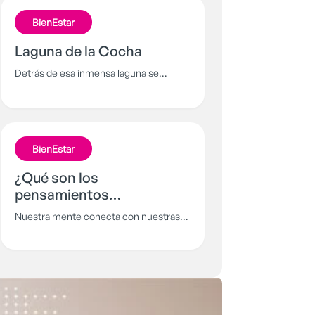
BienEstar
Laguna de la Cocha
Detrás de esa inmensa laguna se
esconde una historia de amor, traición y
venganza que no todos han tenido el
privilegio de escuchar. Es momento de
contar al mundo la leyenda detrás de lo
BienEstar
que conocemos como la laguna de la
Cocha
¿Qué son los
pensamientos
irracionales?
Nuestra mente conecta con nuestras
emociones y es allí, donde aparecen
pensamientos que pueden llevarnos a
actuar de maneras inesperadas o
impulsivas.