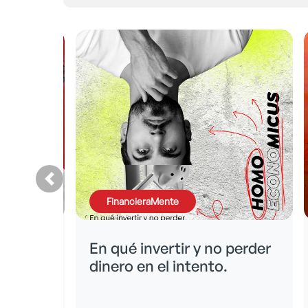
FinancieraMente
icina
En qué invertir y no perder
a
dinero en el intento.