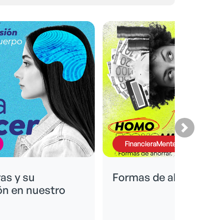
FinancieraMente
s y su
Formas de ahorrar
n en nuestro