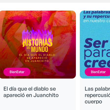
BienEstar
BienEstar
El día que el diablo se
Las palabra
apareció en Juanchito
repercusió
cuerpo