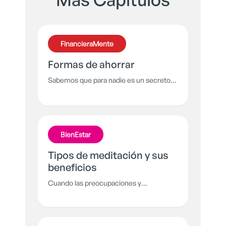
FinancieraMente
Formas de ahorrar
Sabemos que para nadie es un secreto
que ahorrar no es una tarea sencilla,
pero, ¿qué pasaría si te revelamos el
verdadero secreto de cómo hacerlo más
fácil para ti? Aprende cómo ahorrar sin
BienEstar
tantas complicaciones.
Tipos de meditación y sus
beneficios
Cuando las preocupaciones y
compromisos nublan la mente, es
necesaria la meditación. Conoce algunas
variantes y descubre la que se adapta