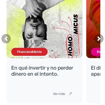
FinancieraMente
BienE
En qué invertir y no perder
El día
dinero en el intento.
apare
Ver más