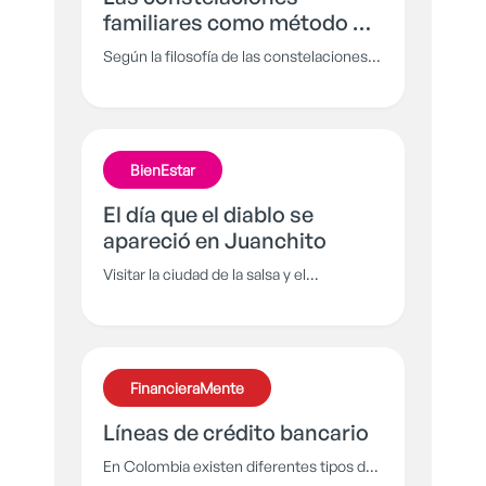
familiares como método de
sanación
Según la filosofía de las constelaciones,
la historia de los ancestros es muy
importante en la vida de cada persona y
reconciliarse con ella te dará el bienestar
que buscas. En esta ocasión.
BienEstar
aprenderemos sobre esta terapia
alternativa de sanación.
El día que el diablo se
apareció en Juanchito
Visitar la ciudad de la salsa y el
guaguancó trae más que solo diversión.
En Cali hay muchas historias por
escuchar y una de las más contadas por
los salseros es la del día en que el diablo
FinancieraMente
puso sus pezuñas a bailar al son de la
rumba caleña.
Líneas de crédito bancario
En Colombia existen diferentes tipos de