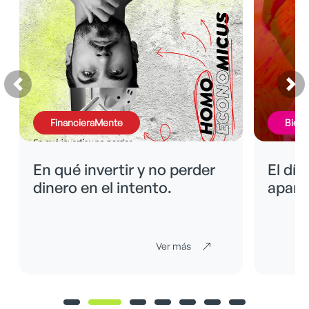
FinancieraMente
BienE
En qué invertir y no perder
El día
dinero en el intento.
apare
Ver más