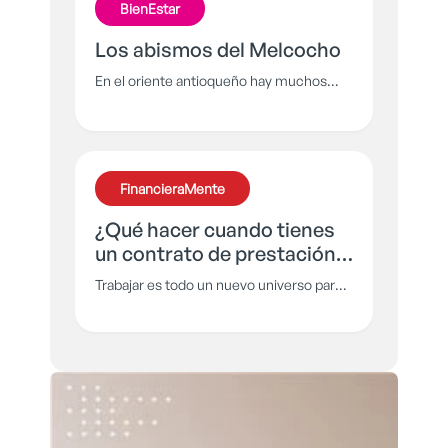
BienEstar
Los abismos del Melcocho
En el oriente antioqueño hay muchos
abismos, tal vez el más temido es el
Cañón del Melcocho en Carmen de
Viboral, pues asomarse puede terminar
en tragedia.
FinancieraMente
¿Qué hacer cuando tienes
un contrato de prestación
de servicios?
Trabajar es todo un nuevo universo para
muchos, pero además de cumplir con las
tareas que ahora son tu responsabilidad
es importante entender lo que vas a
firmar antes de firmarlo, por eso te
explicamos qué es un contrato de
prestación de servicios.