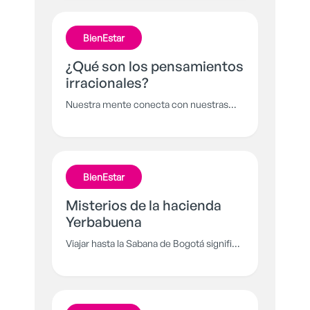
BienEstar
¿Qué son los pensamientos
irracionales?
Nuestra mente conecta con nuestras
emociones y es allí, donde aparecen
pensamientos que pueden llevarnos a
actuar de maneras inesperadas o
impulsivas.
BienEstar
Misterios de la hacienda
Yerbabuena
Viajar hasta la Sabana de Bogotá significa
encontrarse frente a frente con el terror
que se esconde tras los muros de la
Hacienda Yerbabuena, un lugar donde el
misterio sigue intacto.