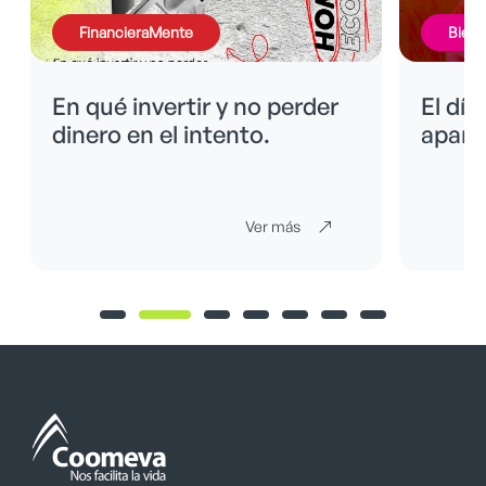
FinancieraMente
BienE
En qué invertir y no perder
El día
dinero en el intento.
apare
Ver más