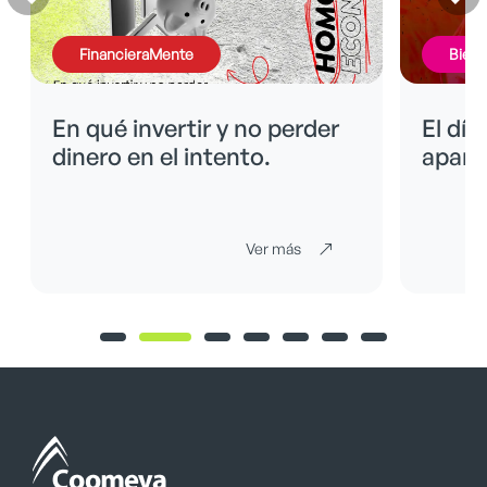
FinancieraMente
BienE
En qué invertir y no perder
El día
dinero en el intento.
apare
Ver más