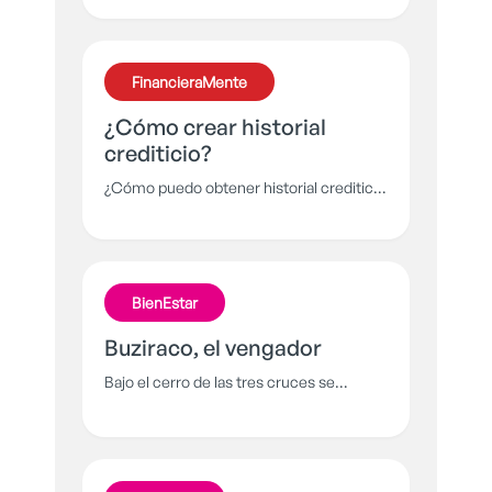
por muchos: la declaración de renta.
¿Qué es? ¿Cómo funciona? ¿Cuándo
empieza a pagarse? Responde todas tus
FinancieraMente
días aquí
¿Cómo crear historial
crediticio?
¿Cómo puedo obtener historial crediticio
si nadie me presta por no tener historial
crediticio?
BienEstar
Buziraco, el vengador
Bajo el cerro de las tres cruces se
esconde un ser gigantesco: un espíritu
hecho de las partes de muchos
animales: con alas, colmillos y escamas
que está decidido a atormentar a los