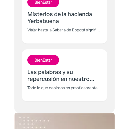
BienEstar
habitantes de Cali y no se dejará sacar
tan fácil.
Misterios de la hacienda
Yerbabuena
Viajar hasta la Sabana de Bogotá significa
encontrarse frente a frente con el terror
que se esconde tras los muros de la
Hacienda Yerbabuena, un lugar donde el
misterio sigue intacto.
BienEstar
Las palabras y su
repercusión en nuestro
cuerpo
Todo lo que decimos es prácticamente
una manifestación, o al menos es lo que
demuestran algunos estudios como el
de Masaru Emoto, al descubrir que las
palabras transforman los cristales de
agua, entonces ¿Cómo nos transforma a
nosotros?