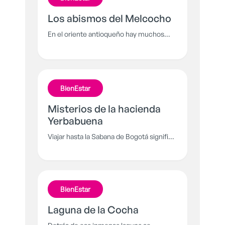
la salud.
Los abismos del Melcocho
En el oriente antioqueño hay muchos
abismos, tal vez el más temido es el
Cañón del Melcocho en Carmen de
Viboral, pues asomarse puede terminar
en tragedia.
BienEstar
Misterios de la hacienda
Yerbabuena
Viajar hasta la Sabana de Bogotá significa
encontrarse frente a frente con el terror
que se esconde tras los muros de la
Hacienda Yerbabuena, un lugar donde el
misterio sigue intacto.
BienEstar
Laguna de la Cocha