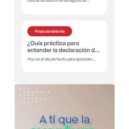
Detrás de esa inmensa laguna se
esconde una historia de amor, traición y
venganza que no todos han tenido el
privilegio de escuchar. Es momento de
contar al mundo la leyenda detrás de lo
FinancieraMente
que conocemos como la laguna de la
Cocha
¿Guía práctica para
entender la declaración de
renta?
Hoy es el día perfecto para aprender
sobre ese tema tan temido e ignorado
por muchos: la declaración de renta.
¿Qué es? ¿Cómo funciona? ¿Cuándo
empieza a pagarse? Responde todas tus
días aquí