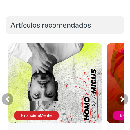
Artículos recomendados
FinancieraMente
BienE