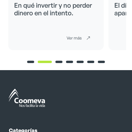
En qué invertir y no perder
El día
dinero en el intento.
apare
Ver más
Categorías