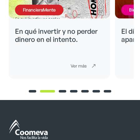
FinancieraMente
BienE
En qué invertir y no perder
El día
dinero en el intento.
apare
Ver más