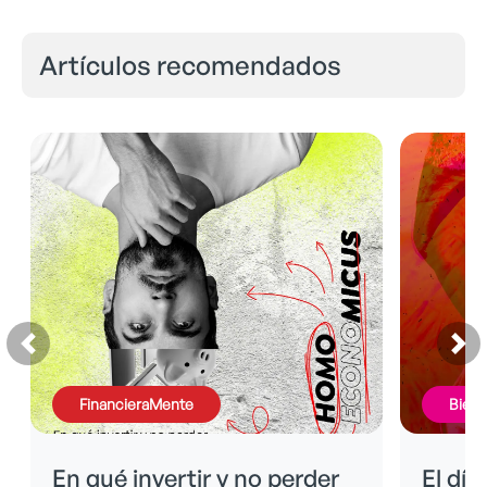
Artículos recomendados
FinancieraMente
BienE
En qué invertir y no perder
El día