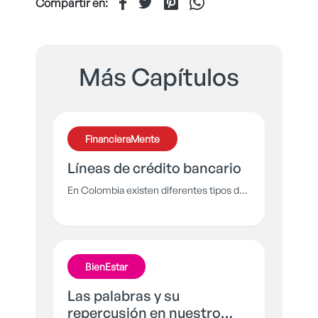
Compartir en:
Más Capítulos
FinancieraMente
Líneas de crédito bancario
En Colombia existen diferentes tipos de
créditos bancarios que se adaptan a tus
necesidades y te ayudan a cumplir tus
objetivos o proyecto de vida. Por eso,
aquí te contamos cuáles son y cuál es el
BienEstar
ideal para ti.
Las palabras y su
repercusión en nuestro