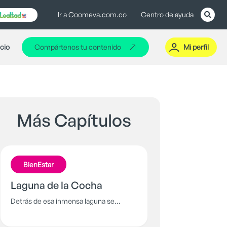
Ir a Coomeva.com.co
Centro de ayuda
icio
Compártenos tu contenido
Mi perfil
Más Capítulos
BienEstar
Laguna de la Cocha
Detrás de esa inmensa laguna se
esconde una historia de amor, traición y
venganza que no todos han tenido el