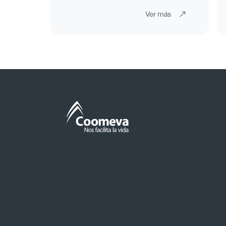
ás
Ver más