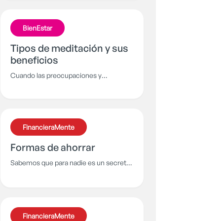
privilegio de escuchar. Es momento de
contar al mundo la leyenda detrás de lo
BienEstar
que conocemos como la laguna de la
Cocha
Tipos de meditación y sus
beneficios
Cuando las preocupaciones y
compromisos nublan la mente, es
necesaria la meditación. Conoce
algunas variantes y descubre la que se
adapta mejor a ti.
FinancieraMente
Formas de ahorrar
Sabemos que para nadie es un secreto
que ahorrar no es una tarea sencilla,
pero, ¿qué pasaría si te revelamos el
verdadero secreto de cómo hacerlo
más fácil para ti? Aprende cómo ahorrar
FinancieraMente
sin tantas complicaciones.