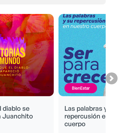
FinancieraMente
s y su
Formas de ahorrar
n en nuestro