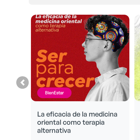
FinancieraMente
icina
En qué invertir y no perder
a
dinero en el intento.