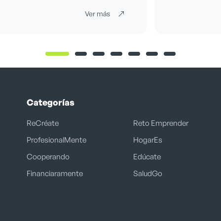
Ver más
Categorías
ReCréate
Reto Emprender
ProfesionalMente
HogarEs
Cooperando
Edúcate
Financiaramente
SaludGo