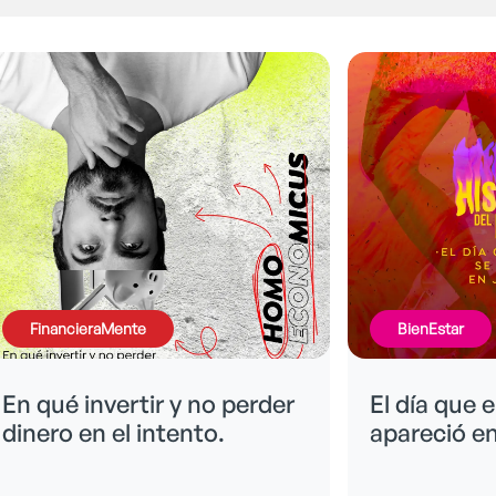
BienEstar
BienEstar
El día que el diablo se
Las palabra
apareció en Juanchito
repercusió
cuerpo